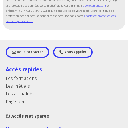
Pour cela et pour exercer l’ensemble de vos droits, vous pouvez contacter le DPO (délégué à
la protection des données personnelles) de la CCI par mail à
dpo@lemans.cci.fr
en
précisant « CFA CCI LE MANS SARTHE » dans l’objet de votre mail. Notre politique de
protection des données personnelles est détaillée dans notre
Charte de protection des
données personnelles
.
Nous contacter
Nous appeler
Accès rapides
Les formations
Les métiers
Les actualités
L’agenda
Accès Net Ypareo