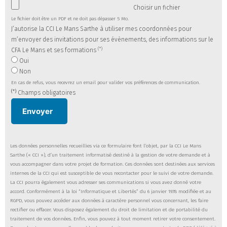
Choisir un fichier
Le fichier doit être un PDF et ne doit pas dépasser 5 Mo.
J’autorise la CCI Le Mans Sarthe à utiliser mes coordonnées pour
m’envoyer des invitations pour ses évènements, des informations sur le
(*)
CFA Le Mans et ses formations
Oui
Non
En cas de refus, vous recevrez un email pour valider vos préférences de communication.
(*)
Champs obligatoires
Envoyer
Les données personnelles recueillies via ce formulaire font l’objet, par la CCI Le Mans
Sarthe (« CCI »), d’un traitement informatisé destiné à la gestion de votre demande et à
vous accompagner dans votre projet de formation. Ces données sont destinées aux services
internes de la CCI qui est susceptible de vous recontacter pour le suivi de votre demande.
La CCI pourra également vous adresser ses communications si vous avez donné votre
accord. Conformément à la loi “Informatique et Libertés” du 6 janvier 1978 modifiée et au
RGPD, vous pouvez accéder aux données à caractère personnel vous concernant, les faire
rectifier ou effacer. Vous disposez également du droit de limitation et de portabilité du
traitement de vos données. Enfin, vous pouvez à tout moment retirer votre consentement.