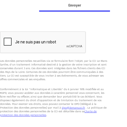
Les données personnelles recueillies via ce formulaire font l'objet, par la CCI Le Mans
Sarthe, d'un traitement informatisé destiné à la gestion de votre inscription et sont
conservées durant 3 ans. Ces données sont intégrées dans les fichiers clients des CCI
des Pays de la Loire. Certaines de ces données pourront être communiquées à des
tiers. La CCI est susceptible de vous inviter à ses évènements, de vous adresser ses
offres commerciales et ses enquêtes.
Conformément à la loi "Informatique et Libertés" du 6 janvier 1978 modifiée et au
RGPD, vous pouvez accéder aux données à caractère personnel vous concernant, les
faire rectifier ou effacer, ainsi que demander leur portabilité le cas échéant. Vous
disposez également du droit d’opposition et de limitation du traitement de vos
données. Pour exercer vos droits, vous pouvez contacter le DPO (Délégué à la
Protection des données personnelles) par mail à
dpo@lemans.cci.fr
. La politique de
protection des données personnelles de la CCI est détaillée dans sa
Charte de
protection des données personnelles
.