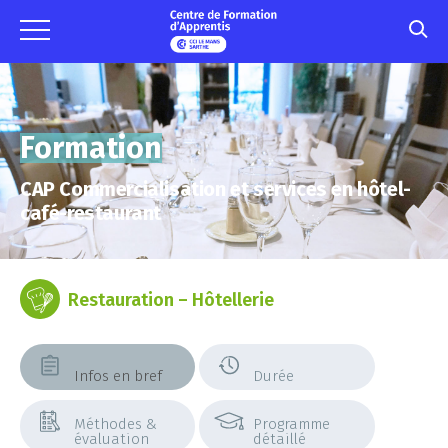
Formation
CAP Commercialisation et services en hôtel-
café-restaurant
Restauration – Hôtellerie
Infos en bref
Durée
Méthodes &
Programme
évaluation
détaillé