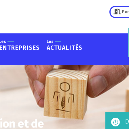
Por
Les
Les
ENTREPRISES
ACTUALITÉS
ion et de
D