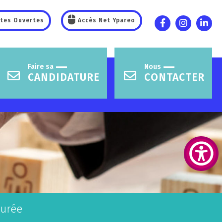
tes Ouvertes
Accès Net Ypareo
Faire sa
Nous
CANDIDATURE
CONTACTER
urée