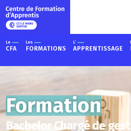
Le
Les
L’
CFA
FORMATIONS
APPRENTISSAGE
Formation
Bachelor Chargé de gest