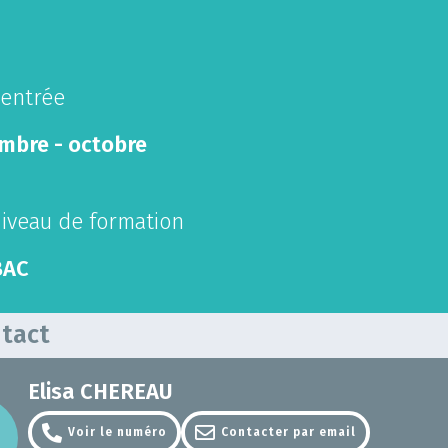
entrée
mbre - octobre
iveau de formation
BAC
tact
Elisa CHEREAU
Voir le numéro
Contacter par email