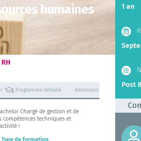
sources humaines
1 an
R
Septe
 RH
N
Post 
n
Programme détaillé
Admission
Con
Bachelor Chargé de gestion et de
s compétences techniques et
tivité !
Type de formation