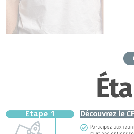
Éta
Étape 1
Découvrez le C
Participez aux réun
relations entrepris