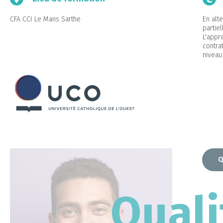
CFA CCI Le Mans Sarthe
En alt
partie
L'appr
contra
niveau
Q
Quali