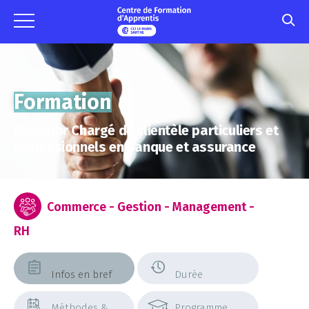
Formation
Bachelor Chargé de clientèle particuliers et
professionnels en banque et assurance
Commerce - Gestion - Management -
RH
Infos en bref
Durée
Méthodes &
Programme