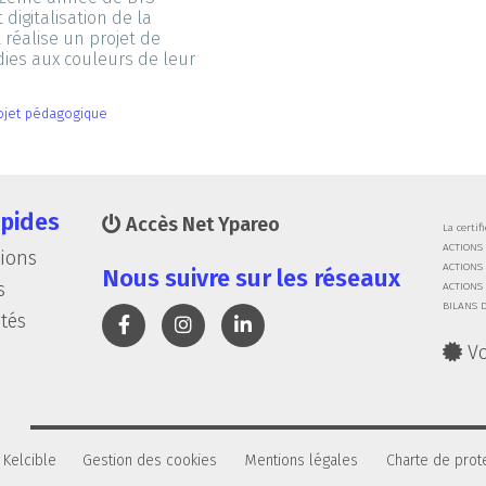
 digitalisation de la
t réalise un projet de
ies aux couleurs de leur
ojet pédagogique
apides
Accès Net Ypareo
La certif
ACTIONS
tions
ACTIONS
Nous suivre sur les réseaux
s
ACTIONS 
BILANS 
ités
Voi
 Kelcible
Gestion des cookies
Mentions légales
Charte de prot