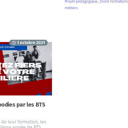
Projet pédagogique
,
Zoom formations
métiers
1 octobre 2021
oodies par les BTS
 de leur formation, les
 2ème année de BTS