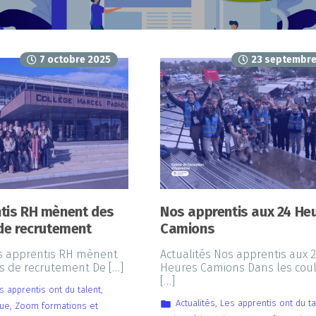
7 octobre 2025
23 septembre
tis RH mènent des
Nos apprentis aux 24 He
 de recrutement
Camions
os apprentis RH mènent
Actualités Nos apprentis aux 
s de recrutement De […]
Heures Camions Dans les coul
[…]
s apprentis ont du talent
,
Actualités
,
Les apprentis ont du ta
que
,
Zoom formations et