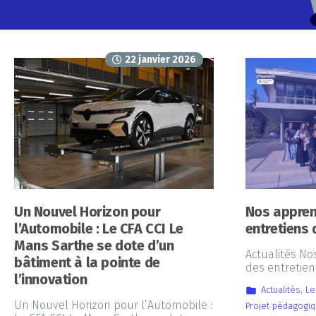
22 janvier 2026
Un Nouvel Horizon pour
Nos appren
l’Automobile : Le CFA CCI Le
entretiens
Mans Sarthe se dote d’un
Actualités N
bâtiment à la pointe de
des entretien
l’innovation
Actualités
,
Le
Un Nouvel Horizon pour l’Automobile :
Projet pédagogi