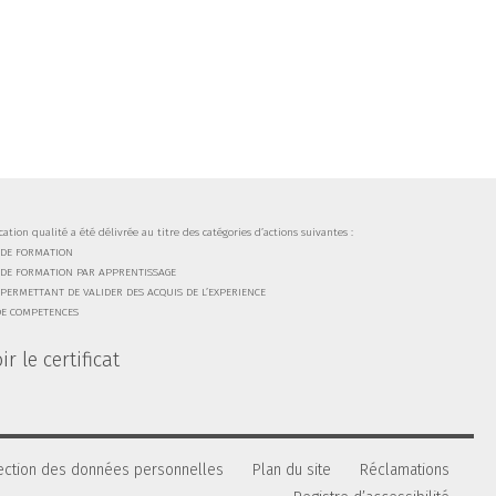
ication qualité a été délivrée au titre des catégories d’actions suivantes :
 DE FORMATION
 DE FORMATION PAR APPRENTISSAGE
PERMETTANT DE VALIDER DES ACQUIS DE L’EXPERIENCE
DE COMPETENCES
r le certificat
ection des données personnelles
Plan du site
Réclamations