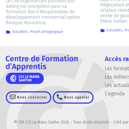
Le CFA organise des journées job-
Négociation et
dating sur inscription pour sa
relation clien
formation Bac+3 Responsable de
vente de good
développement commercial option
filière métier.
Banque-Assurance.
Actualités
,
Pr
Actualités
,
Projet pédagogique
Accès r
Les forma
Les métier
Les actual
L’agenda
Nous contacter
Nous appeler
© CFA CCI Le Mans Sarthe 2026 - Tous droits réservés -
Créé par