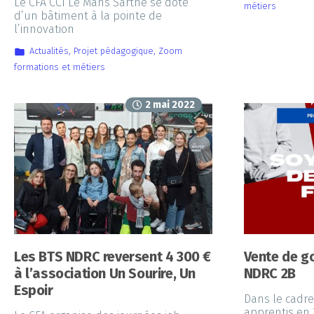
Le CFA CCI Le Mans Sarthe se dote
métiers
d’un bâtiment à la pointe de
l’innovation
Actualités
,
Projet pédagogique
,
Zoom
formations et métiers
2 mai 2022
Les BTS NDRC reversent 4 300 €
Vente de g
à l’association Un Sourire, Un
NDRC 2B
Espoir
Dans le cadre
apprentis en